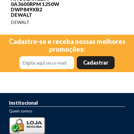
0A3600RPM 1250W
DWP849XB2
DEWALT
DEWALT
Cadastre-se e receba nossas melhores
promoções:
Institucional
Quem somos