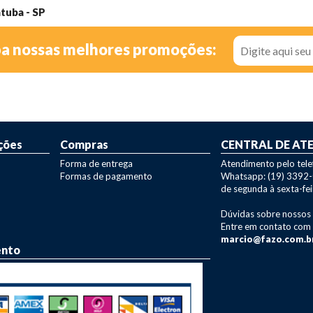
atuba - SP
ba nossas melhores promoções:
ções
Compras
CENTRAL DE AT
Forma de entrega
Atendimento pelo tel
Formas de pagamento
Whatsapp: (19) 3392
de segunda à sexta-fei
Dúvidas sobre nossos
Entre em contato com
marcio@fazo.com.b
ento