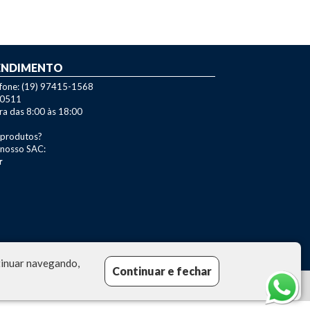
ENDIMENTO
efone: (19) 97415-1568
-0511
ra das 8:00 às 18:00
 produtos?
 nosso SAC:
r
ntinuar navegando,
Continuar e fechar
Powered by
CG Shop