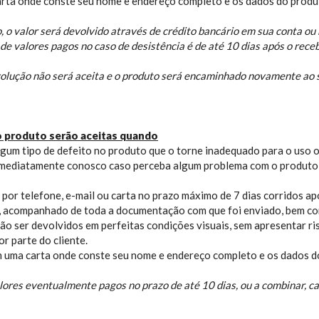
rta onde conste seu nome e endereço completo e os dados do produ
o valor será devolvido através de crédito bancário em sua conta ou 
 de valores pagos no caso de desistência é de até 10 dias após o rece
evolução não será aceita e o produto será encaminhado novamente ao 
o produto serão aceitas quando
gum tipo de defeito no produto que o torne inadequado para o uso ou 
imediatamente conosco caso perceba algum problema com o produto
por telefone, e-mail ou carta no prazo máximo de 7 dias corridos a
 acompanhado de toda a documentação com que foi enviado, bem como
o ser devolvidos em perfeitas condições visuais, sem apresentar ri
r parte do cliente.
 uma carta onde conste seu nome e endereço completo e os dados d
ores eventualmente pagos no prazo de até 10 dias, ou a combinar, cas