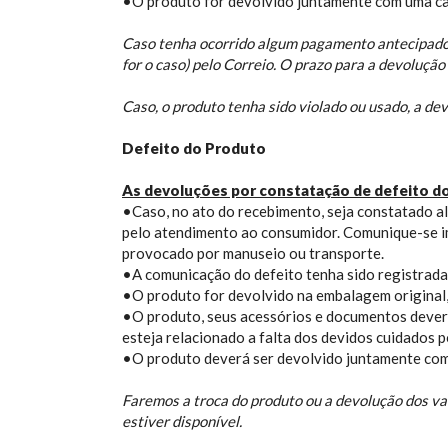
•O produto for devolvido juntamente com uma ca
Caso tenha ocorrido algum pagamento antecipado, 
for o caso) pelo Correio. O prazo para a devolução
Caso, o produto tenha sido violado ou usado, a d
Defeito do Produto
As devoluções por constatação de defeito d
•Caso, no ato do recebimento, seja constatado al
pelo atendimento ao consumidor. Comunique-se 
provocado por manuseio ou transporte.
•A comunicação do defeito tenha sido registrada 
•O produto for devolvido na embalagem original,
•O produto, seus acessórios e documentos deverã
esteja relacionado a falta dos devidos cuidados po
•O produto deverá ser devolvido juntamente com
Faremos a troca do produto ou a devolução dos val
estiver disponível.