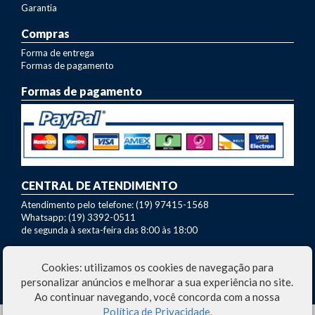
Garantia
Compras
Forma de entrega
Formas de pagamento
Formas de pagamento
CENTRAL DE ATENDIMENTO
Atendimento pelo telefone: (19) 97415-1568
Whatsapp: (19) 3392-0511
de segunda à sexta-feira das 8:00 às 18:00
Dúvidas sobre nossos produtos?
Cookies: utilizamos os cookies de navegação para
Entre em contato com nosso SAC:
marcio@fazo.com.br
personalizar anúncios e melhorar a sua experiência no site.
Ao continuar navegando, você concorda com a nossa
Política de Privacidade.